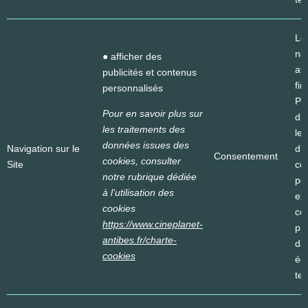
Le
né
● afficher des
att
publicités et contenus
fin
personnalisés
Pe
Pour en savoir plus sur
d’
les traitements des
le
données issues des
Navigation sur le
d’i
Consentement
cookies, consulter
Site
ces
notre rubrique dédiée
pé
à l’utilisation des
ex
cookies
co
https://www.cineplanet-
pr
antibes.fr/charte-
da
cookies
éq
ter