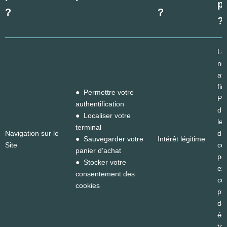
p
?
?
?
Le
né
att
fin
● Permettre votre
Pe
authentification
d’
● Localiser votre
le
terminal
Navigation sur le
d’i
● Sauvegarder votre
Intérêt légitime
Site
ces
panier d’achat
pé
● Stocker votre
ex
consentement des
co
cookies
pr
da
éq
ter